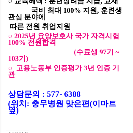
○
교육혜택
:
훈련장려금 지급
,
교재
국비 최대 100%
지원
,
훈련생
관심 분야에
따른 전원 취업지원
○ 2025년 요양보호사 국가 자격시험
100% 전원합격
(수료생 97기 ~
103기)
○ 고용노동부 인증평가 3년 인증 기
관
상담문의
: 577- 6388
(
위치
:
충무병원 맞은편
(
이마트
옆
)