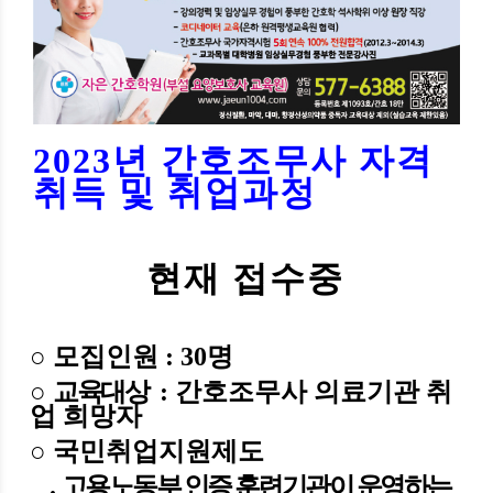
2023년 간호조무사 자격
취득 및 취업과정
현재 접수중
○
모집인원
: 30
명
○
교육대상
: 간호조무사 의료기관 취
업 희망자
○ 국민취업지원제도
. 고용노동부 인증 훈련기관이 운영하는