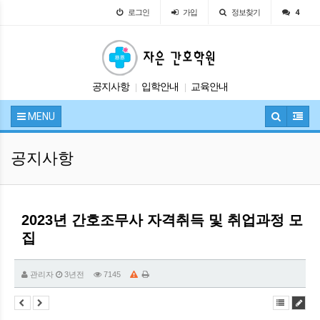
로그인
가입
정보찾기
4
공지사항
입학안내
교육안내
|
|
자유게시판
시험정보
|
|
MENU
공지사항
2023년 간호조무사 자격취득 및 취업과정 모
집
관리자
3년전
7145