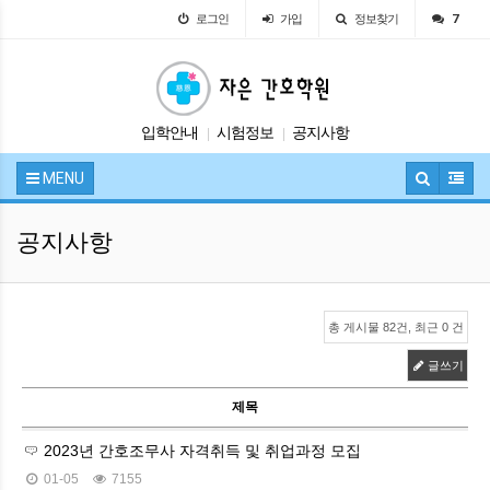
로그인
가입
정보찾기
7
입학안내
시험정보
공지사항
|
|
자유게시판
교육안내
|
|
MENU
공지사항
총 게시물 82건, 최근 0 건
글쓰기
제목
2023년 간호조무사 자격취득 및 취업과정 모집
01-05
7155