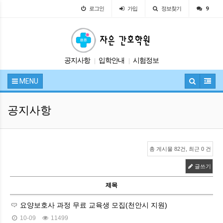
로그인
가입
정보찾기
9
공지사항
입학안내
시험정보
|
|
자유게시판
교육안내
|
|
MENU
공지사항
총 게시물 82건, 최근 0 건
글쓰기
제목
요양보호사 과정 무료 교육생 모집(천안시 지원)
10-09
11499