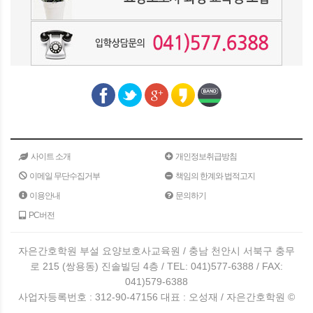
사이트 소개
개인정보취급방침
이메일 무단수집거부
책임의 한계와 법적고지
이용안내
문의하기
PC버전
자은간호학원 부설 요양보호사교육원 / 충남 천안시 서북구 충무
로 215 (쌍용동) 진솔빌딩 4층 / TEL: 041)577-6388 / FAX:
041)579-6388
사업자등록번호 : 312-90-47156 대표 : 오성재 / 자은간호학원 ©