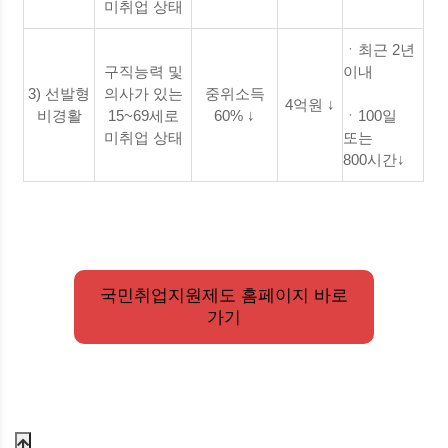
미취업 상태
ㆍ최근 2년
구직능력 및
이내
3) 선발형
의사가 있는
중위소득
4억원 ↓
비경활
15~69세로
60% ↓
ㆍ100일
미취업 상태
또는
800시간↓
국민취업지원제도 홈페이지 바로
가기