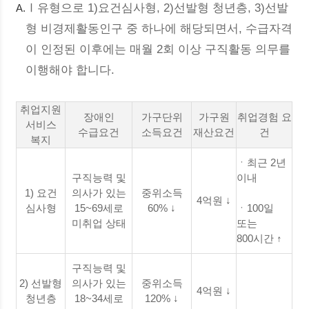
Ⅰ유형으로 1)요건심사형, 2)선발형 청년층, 3)선발
A.
형 비경제활동인구 중 하나에 해당되면서, 수급자격
이 인정된 이후에는 매월 2회 이상 구직활동 의무를
이행해야 합니다.
취업지원
장애인
가구단위
가구원
취업경험 요
서비스
수급요건
소득요건
재산요건
건
복지
ㆍ최근 2년
구직능력 및
이내
1) 요건
의사가 있는
중위소득
4억원 ↓
심사형
15~69세로
60% ↓
ㆍ100일
미취업 상태
또는
800시간 ↑
구직능력 및
2) 선발형
의사가 있는
중위소득
4억원 ↓
청년층
18~34세로
120% ↓